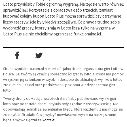
Lotto przyniósłby Tobie ogromną wygraną. Narzędzie warto również
sprawdzić jeśli korzystacie z doradztwa osób trzecich, zamiast
kupować kolejny kupon Lotto Plus można sprawdzić czy otrzymane
liczby rzeczywiście były kiedyś szczęśliwe. Co prawda trudno sobie
wyobrazić graczy, którzy grają w Lotto liczą tylko na wygraną w
Lotto Plus ale nie chcieliśmy ograniczać funkcjonalności.
Strona wynikilotto.com.pl nie jest oficjalną stroną organizatora gier Lotto w
Polsce. Jej twórcy są cześcią społeczności graczy lotto a strona ma pomóc
wszystkim jej członkom w szybkim dostępie do aktualnych wyników lotto,
zrozumieniu zasad oraz podniesieniu poziomu wiedzy na temat gier
lotto.
Twórcy strony dokładają wszelkich starań aby publikowane wyniki gier
lotto oraz pozostałe dane i artykuły były zgodne z rzeczywistością. Nie
odpowiadają jednak za ewentualne błędy, która każdemu z nas mogą się
zdarzyć. Jeśli udało Ci się wykryć niewłaściwe wyniki na naszej stronie
będziemy wdzięczni za
kontakt
.