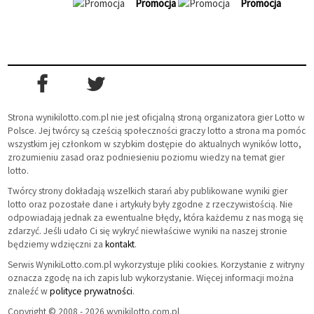
Promocja
Promocja
Strona wynikilotto.com.pl nie jest oficjalną stroną organizatora gier Lotto w
Polsce. Jej twórcy są cześcią społeczności graczy lotto a strona ma pomóc
wszystkim jej członkom w szybkim dostępie do aktualnych wyników lotto,
zrozumieniu zasad oraz podniesieniu poziomu wiedzy na temat gier
lotto.
Twórcy strony dokładają wszelkich starań aby publikowane wyniki gier
lotto oraz pozostałe dane i artykuły były zgodne z rzeczywistością. Nie
odpowiadają jednak za ewentualne błędy, która każdemu z nas mogą się
zdarzyć. Jeśli udało Ci się wykryć niewłaściwe wyniki na naszej stronie
będziemy wdzięczni za
kontakt
.
Serwis WynikiLotto.com.pl wykorzystuje pliki cookies. Korzystanie z witryny
oznacza zgodę na ich zapis lub wykorzystanie. Więcej informacji można
znaleźć w
polityce prywatności
.
Copyright © 2008 - 2026 wynikilotto.com.pl