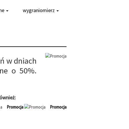
ne
wygraniomierz
leń w dniach
one o 50%.
ównież:
Promocja
Promocja