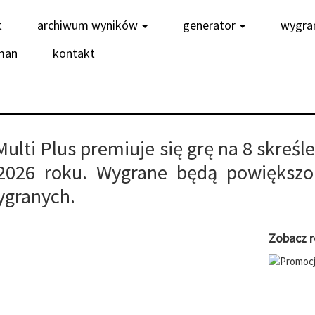
t
archiwum wyników
generator
wygra
man
kontakt
 Multi Plus premiuje się grę na 8 skreś
2026 roku. Wygrane będą powiększ
ygranych.
Zobacz r