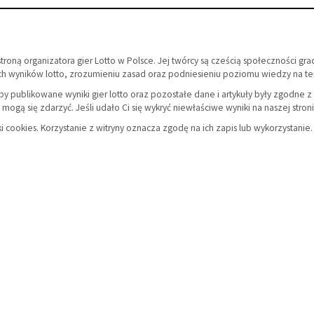
ą stroną organizatora gier Lotto w Polsce. Jej twórcy są cześcią społeczności gr
h wyników lotto, zrozumieniu zasad oraz podniesieniu poziomu wiedzy na tem
by publikowane wyniki gier lotto oraz pozostałe dane i artykuły były zgodne 
mogą się zdarzyć. Jeśli udało Ci się wykryć niewłaściwe wyniki na naszej str
ki cookies. Korzystanie z witryny oznacza zgodę na ich zapis lub wykorzystanie